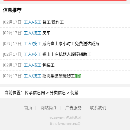
信息推荐
[02月17日]
工人/技工
普工/操作工
[02月17日]
工人/技工
叉车
[02月17日]
工人/技工
威海富士康小时工免费送达威海
[02月17日]
工人/技工
福山上庄机器人焊接辅助工
[02月17日]
工人/技工
包装工
[02月17日]
工人/技工
招聘集装袋缝纫工
[图]
当前位置：
传承信息网
>
分类信息
>
促销
首页
|
网站简介
|
广告服务
|
联系我们
©Copyright 传承信息网
鲁ICP备2023036494号