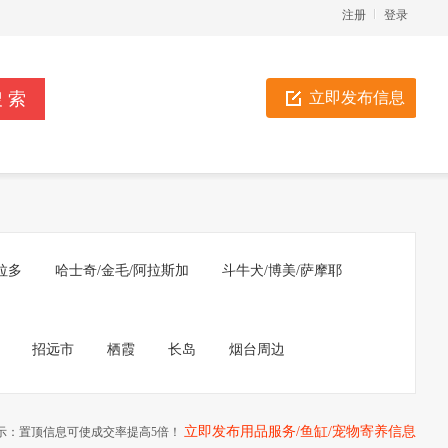
注册
登录
立即发布信息
拉多
哈士奇/金毛/阿拉斯加
斗牛犬/博美/萨摩耶
招远市
栖霞
长岛
烟台周边
立即发布用品服务/鱼缸/宠物寄养信息
示：置顶信息可使成交率提高5倍！