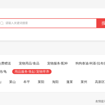
免费赠送
宠物用品/食品
宠物服务/配种
狗狗泰迪/柯基/拉布
他/龟
用品服务/鱼缸/宠物寄养
山
莱山
牟平
莱阳
海阳
蓬莱
莱州
高新区
友情提