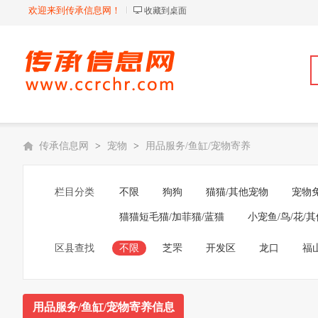
欢迎来到传承信息网！
收藏到桌面
传承信息网
>
宠物
>
用品服务/鱼缸/宠物寄养
栏目分类
不限
狗狗
猫猫/其他宠物
宠物
猫猫短毛猫/加菲猫/蓝猫
小宠鱼/鸟/花/其
区县查找
不限
芝罘
开发区
龙口
福
用品服务/鱼缸/宠物寄养信息