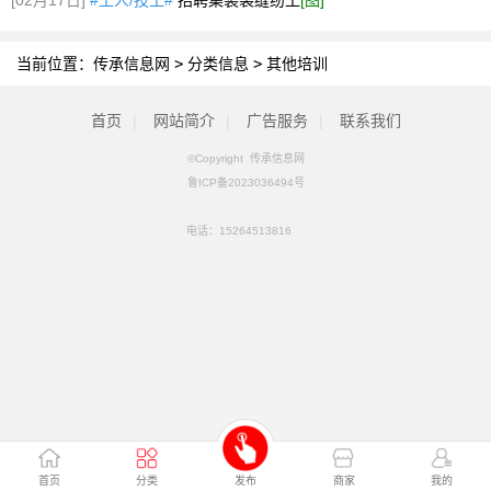
[02月17日]
#工人/技工#
招聘集装袋缝纫工
[图]
当前位置：
传承信息网
>
分类信息
>
其他培训
首页
|
网站简介
|
广告服务
|
联系我们
©Copyright 传承信息网
鲁ICP备2023036494号
电话：
15264513816
首页
分类
发布
商家
我的