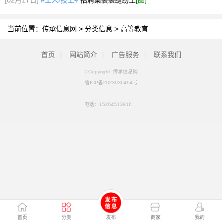
[02月17日]
#工人/技工#
招聘集装袋缝纫工
[图]
当前位置：
传承信息网
>
分类信息
>
高等教育
首页
|
网站简介
|
广告服务
|
联系我们
©Copyright 传承信息网
鲁ICP备2023036494号
电话：
15264513816
首页
分类
发布
商家
我的