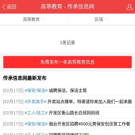
高等教育 - 传承信息网
返回
高等教育
区域
1条记录
免费发布一条高等教育信息
传承信息网最新发布
[02月17日]
#保安/保洁#
诚聘保洁，保洁主管
[02月17日]
#外卖骑手#
外卖站点爆单，特邀请你来加入我们一起来搬
金砖!
[02月17日]
#工人/技工#
开发区衡山路长白班妈妈班
[02月17日]
#保安/保洁#
烟台开发区招聘4500元男保安包住管工作餐